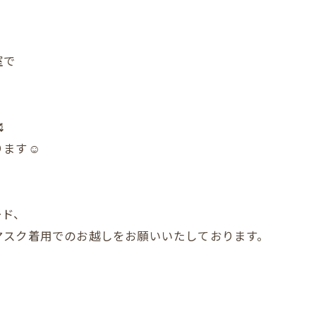
室で

ます☺️
ード、
マスク着用でのお越しをお願いいたしております。