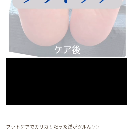
フットケアでカサカサだった踵がツルん✨️✨️