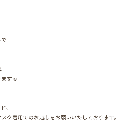
室で

ます☺️
ード、
マスク着用でのお越しをお願いいたしております。