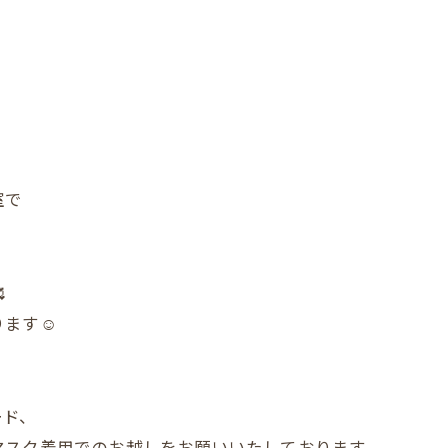
室で

ます☺️
ード、
マスク着用でのお越しをお願いいたしております。