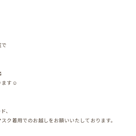
室で

ます☺️
ード、
マスク着用でのお越しをお願いいたしております。