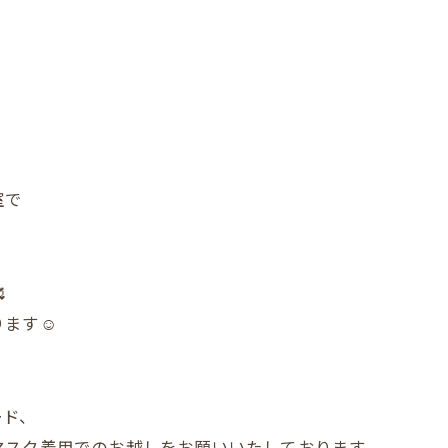
室で

ます☺️
ード、
マスク着用でのお越しをお願いいたしております。