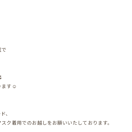
室で

ます☺️
ード、
マスク着用でのお越しをお願いいたしております。