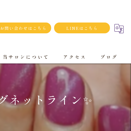
お問い合わせはこちら
LINEはこちら
当サロンについて
アクセス
ブログ
シンプルネイル
ダメージネイルケア
ネットライン✨️
プライベートサロン
大人
持ち込み