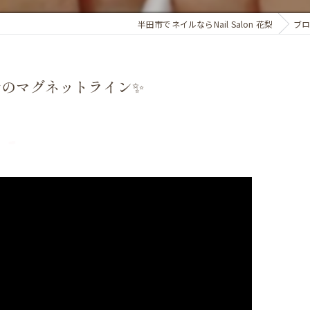
半田市でネイルならNail Salon 花梨
ブ
のマグネットライン✨️