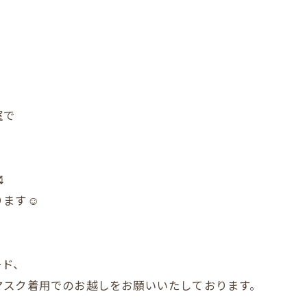
室で

ます☺️
ード、
マスク着用でのお越しをお願いいたしております。