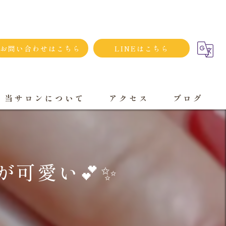
お問い合わせはこちら
LINEはこちら
当サロンについて
アクセス
ブログ
シンプルネイル
ダメージネイルケア
可愛い💕✨️
プライベートサロン
大人
持ち込み