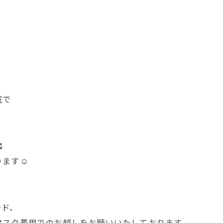
室で

ます☺️
ード、
マスク着用でのお越しをお願いいたしております。