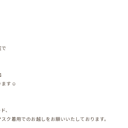
室で

ます☺️
ード、
マスク着用でのお越しをお願いいたしております。