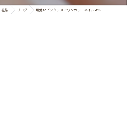
n 花梨
ブログ
可愛いピンクラメでワンカラーネイル💕✨