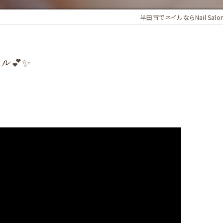
半田市でネイルならNail Salo
ル💕✨