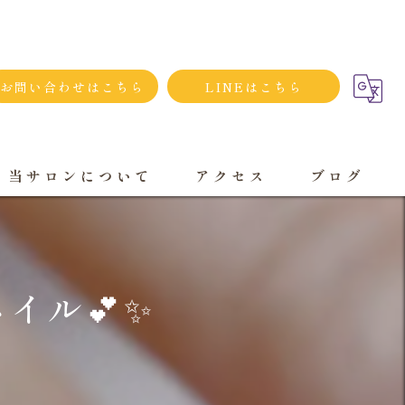
お問い合わせはこちら
LINEはこちら
当サロンについて
アクセス
ブログ
シンプルネイル
ダメージネイルケア
イル💕✨
プライベートサロン
大人
持ち込み