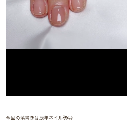
今回の落書きは辰年ネイル🐉😂