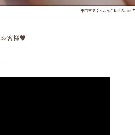
半田市でネイルならNail Salon 
お客様♥️