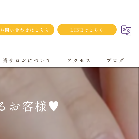
お問い合わせはこちら
LINEはこちら
当サロンについて
アクセス
ブログ
シンプルネイル
ダメージネイルケア
お客様♥️
プライベートサロン
大人
持ち込み