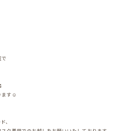
室で

ます☺️
ード、
マスク着用でのお越しをお願いいたしております。