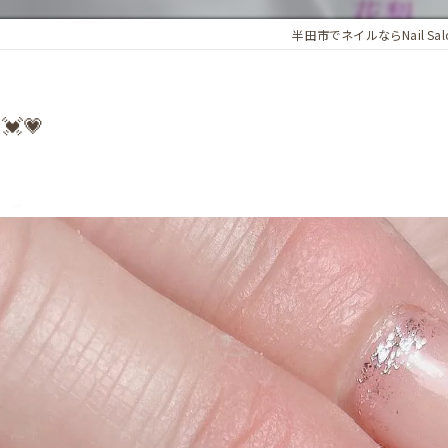
半田市でネイルならNail Sal
💗