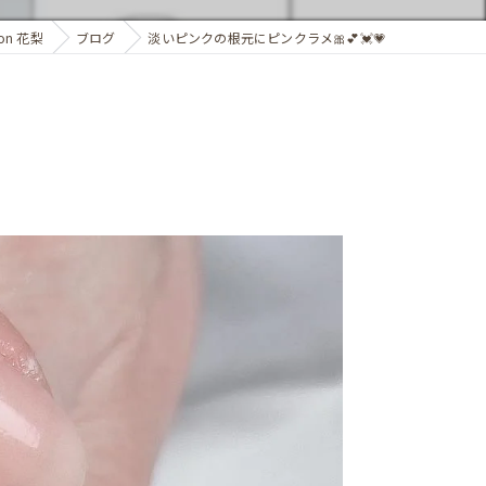
on 花梨
ブログ
淡いピンクの根元にピンクラメ🎀💕💓💗