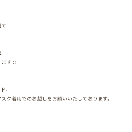
室で

ます☺️
ード、
マスク着用でのお越しをお願いいたしております。