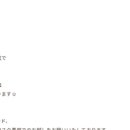
室で

ます☺️
ード、
マスク着用でのお越しをお願いいたしております。