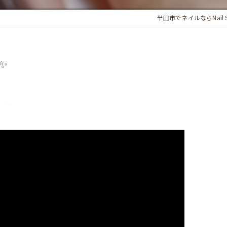
半田市でネイルならNail S
✨