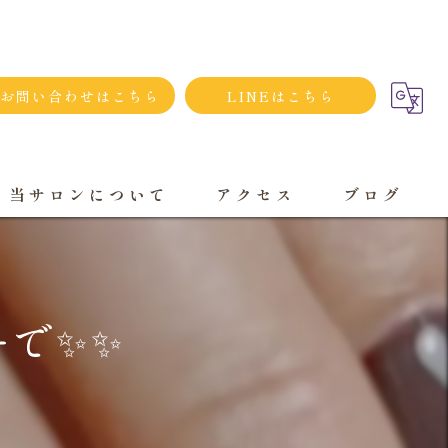
お問い合わせはこちら
LINEはこちら
当サロンについて
アクセス
ブログ
シンプルネイル
ダメージネイルケア
ーで✨✨
プライベートサロン
大人
持ち込み