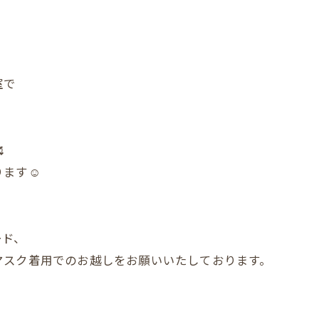
室で

ます☺️
ード、
マスク着用でのお越しをお願いいたしております。