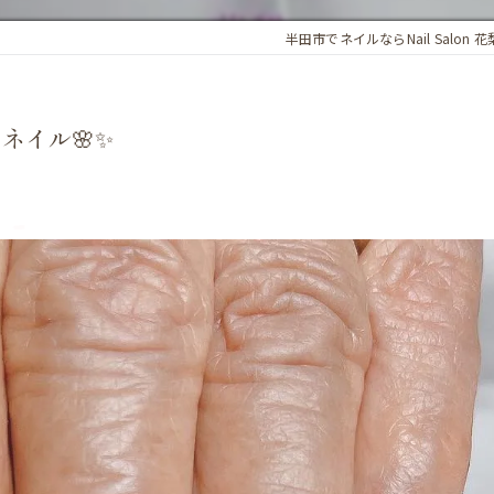
半田市でネイルならNail Salon 花
イル🌸✨️