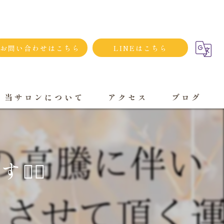
お問い合わせはこちら
LINEはこちら
当サロンについて
アクセス
ブログ
シンプルネイル
ダメージネイルケア
‍♀️
プライベートサロン
大人
持ち込み