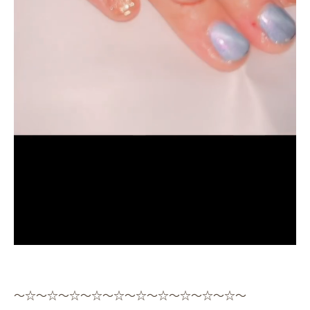
〜☆〜☆〜☆〜☆〜☆〜☆〜☆〜☆〜☆〜☆〜