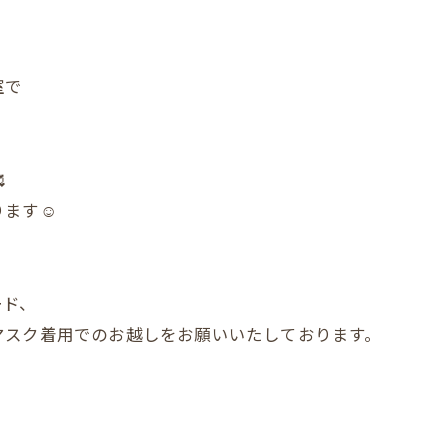
室で

ます☺️
ード、
マスク着用でのお越しをお願いいたしております。