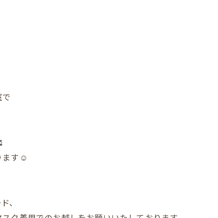
室で

ます☺️
ード、
マスク着用でのお越しをお願いいたしております。