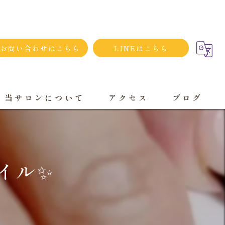
お問い合わせはこちら
LINEはこちら
当サロンについて
アクセス
ブログ
シンプルネイル
ダメージネイルケア
イル✨️
プライベートサロン
大人
持ち込み