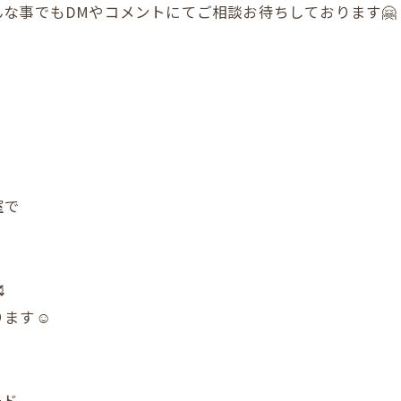
な事でもDMやコメントにてご相談お待ちしております🤗
室で

ます☺️
ード、