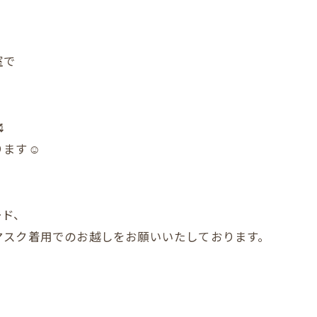
室で

ます☺️
ード、
マスク着用でのお越しをお願いいたしております。