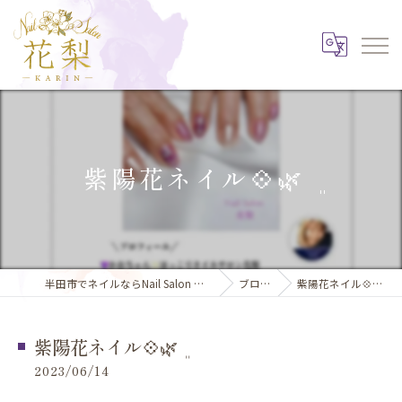
紫陽花ネイル💠🌿‬ ܸ
半田市でネイルならNail Salon 花梨
ブログ
紫陽花ネイル💠🌿‬ ܸ
紫陽花ネイル💠🌿‬ ܸ
2023/06/14