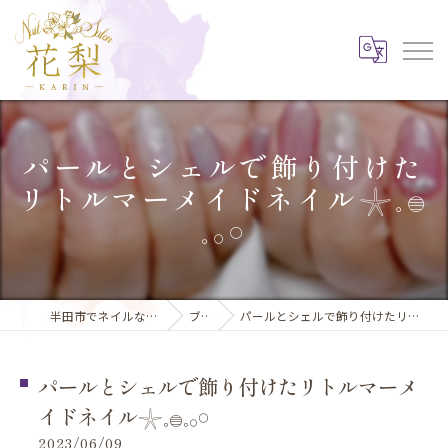
パールとシェルで飾り付けた
リトルマーメイドネイル𓇼𓈒𓐍
𓈒𓂂𓏸
半田市でネイルならNail Salon 花梨
ブログ
パールとシェルで飾り付けたリトルマーメイドネイル𓇼𓈒𓐍𓈒𓂂𓏸
パールとシェルで飾り付けたリトルマーメ
イドネイル𓇼𓈒𓐍𓈒𓂂𓏸
2023/06/09