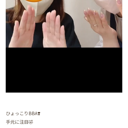
ひょっこりBBA❣️
手元に注目🤣