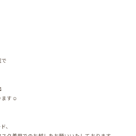
室で

ます☺️
ード、
マスク着用でのお越しをお願いいたしております。