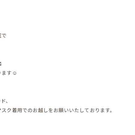
室で

ます☺️
ード、
マスク着用でのお越しをお願いいたしております。