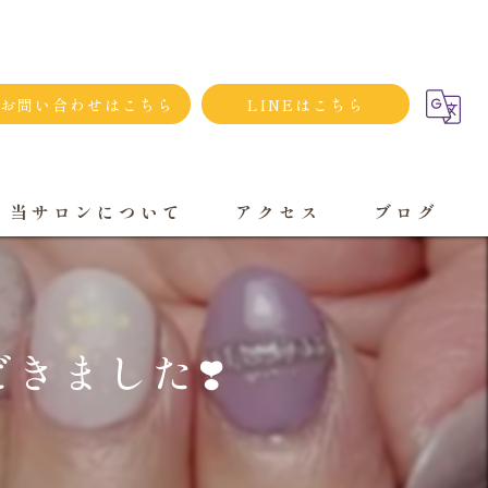
お問い合わせはこちら
LINEはこちら
当サロンについて
アクセス
ブログ
シンプルネイル
ダメージネイルケア
きました❣️
プライベートサロン
大人
持ち込み