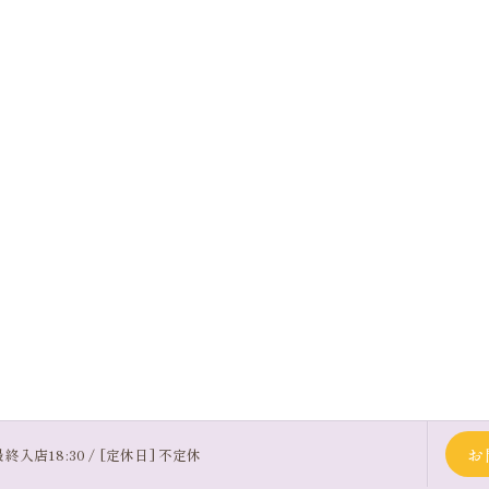
お
最終入店18:30 / [定休日] 不定休