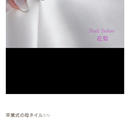
卒業式の母ネイル✨️✨️