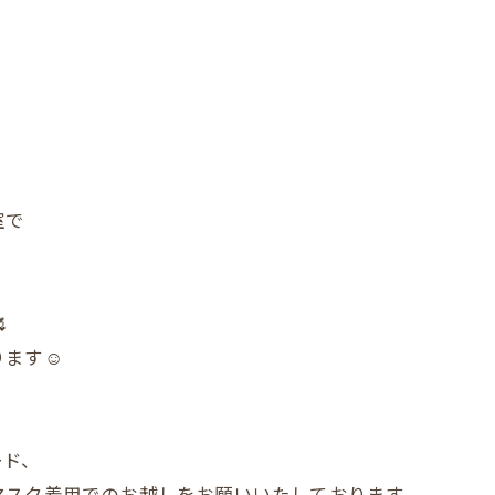
室で

ます☺️
ード、
マスク着用でのお越しをお願いいたしております。